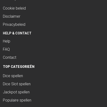
Cookie beleid
Disclaimer
Privacybeleid
HELP & CONTACT
Help
FAQ
Contact
TOP CATEGORIEËN
Dice spellen
Dice Slot spellen
Jackpot spellen
Populaire spellen