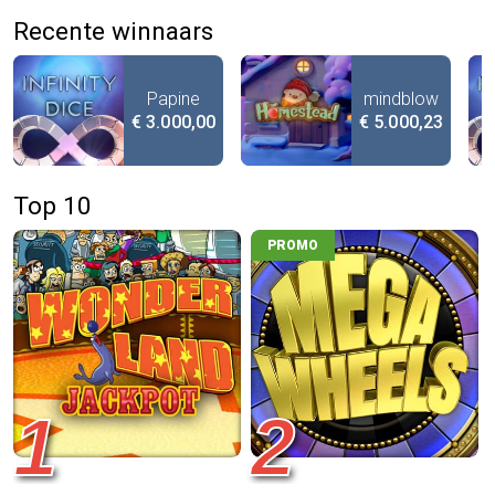
Recente winnaars
Papine
mindblow
€ 3.000,00
€ 5.000,23
Top 10
PROMO
1
2