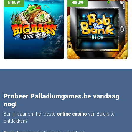
NIEUW
NIEUW
Probeer Palladiumgames.be vandaag
nog!
Ben jij klaar om het beste
online casino
van België te
ontdekken?