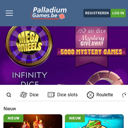
Ga
naar
REGISTREREN
LOG IN
de
inhoud
Heat Reels 160 Plus Dice
Hyper Lucky 7 Dice
Volcano Explosive Dice
SPELEN
SPELEN
SPELEN
DEMO
DEMO
DEMO
Zoekterm
{$LBLSHOWSEARCH}
Dice
Dice slots
Roulette
Nieuw
NIEUW
NIEUW