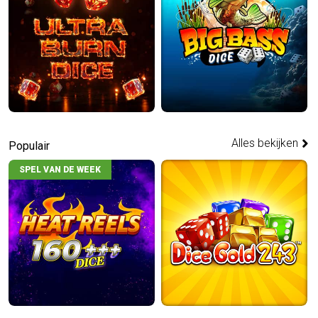
Alles bekijken
Populair
SPEL VAN DE WEEK