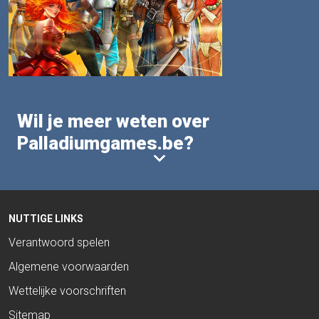
Wil je meer weten over
Palladiumgames.be?
NUTTIGE LINKS
Verantwoord spelen
Algemene voorwaarden
Wettelijke voorschriften
Sitemap