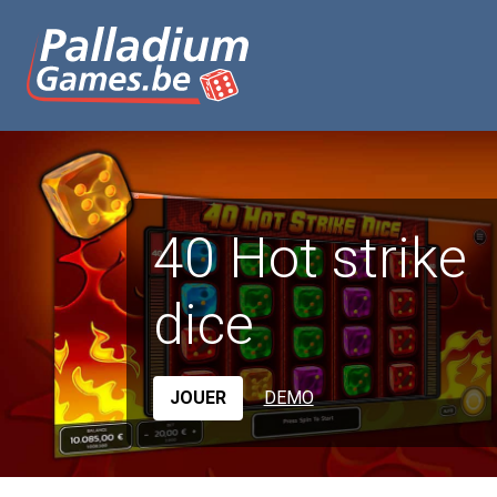
vous êtes ici
Online Casino
Providers
FAZI
40 Hot strike
dice
JOUER
DEMO