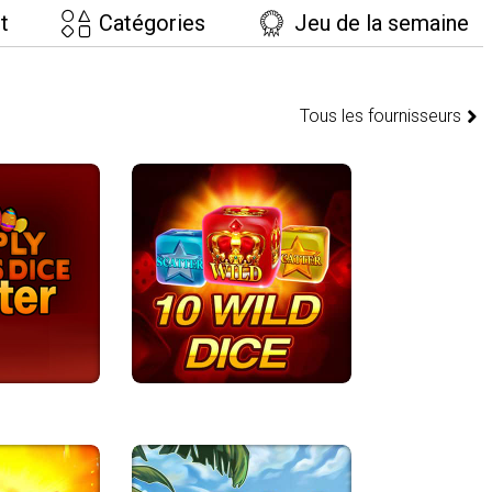
t
Catégories
Jeu de la semaine
Tous les fournisseurs