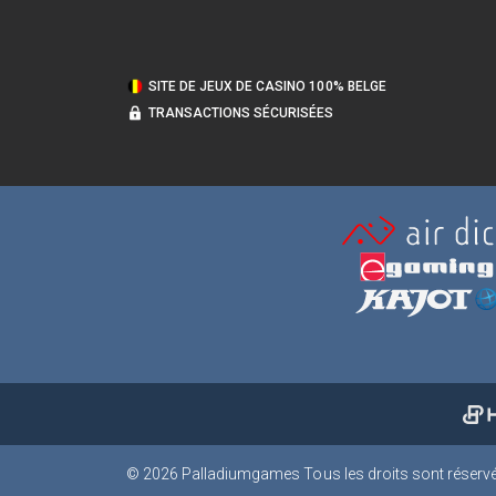
SITE DE JEUX DE CASINO 100% BELGE
TRANSACTIONS SÉCURISÉES
©
2026
Palladiumgames Tous les droits sont réservé