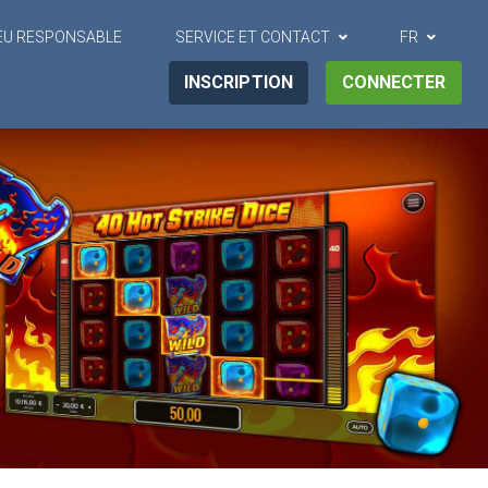
EU RESPONSABLE
SERVICE ET CONTACT
FR
INSCRIPTION
CONNECTER