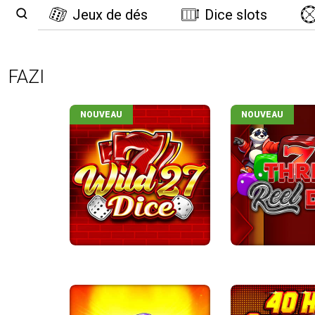
Chercher le terme
{$LBLSHOWSEARCH}
Jeux de dés
Dice slots
FAZI
NOUVEAU
NOUVEAU